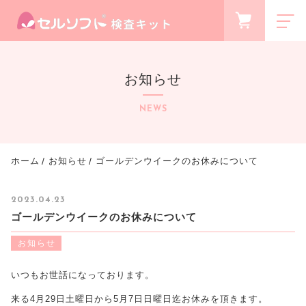
お気に入り
ログイン
お知らせ
商品一覧
PRODUCTS
NEWS
無料相談
FREE CONSULTATION
新着商品
ホーム
お知らせ
ゴールデンウイークのお休みについて
NEW ITEM
キャンペーン
2023.04.23
CAMPAIGN
ゴールデンウイークのお休みについて
最近チェックした商品
CHECKED PRODUCTS
お知らせ
ショッピングガイド
いつもお世話になっております。
SHOPPING GUIDE
当社について
来る4月29日土曜日から5月7日日曜日迄お休みを頂きます。