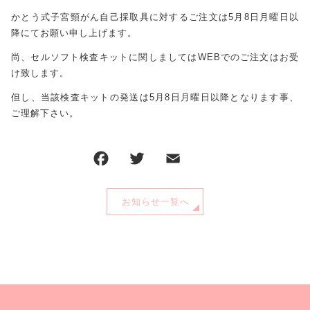
ABOUT US
かとう式子宮頸がん自己採取具に対するご注文は5月8日月曜日以
漫画
降にてお願い申し上げます。
cartoom
お知らせ
尚、セルソフト検査キットに関しましてはWEBでのご注文はお受
け致します。
NEWS
コンテンツ
但し、当該検査キットの発送は5月8日月曜日以降となります事、
CONTENT
ご理解下さい。
よくある質問
FAQ
お問い合わせ
CONTACT
注文履歴
お知らせ一覧へ
ORDER HISTORY
プライバシーポリシー
特定商取引法に基づく表記