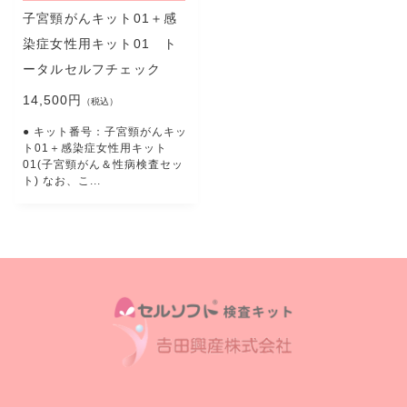
ABOUT US
子宮頸がんキット01＋感
漫画
染症女性用キット01 ト
cartoom
ータルセルフチェック
お知らせ
NEWS
14,500円
（税込）
コンテンツ
● キット番号：子宮頸がんキッ
CONTENT
ト01＋感染症女性用キット
01(子宮頸がん＆性病検査セッ
よくある質問
ト) なお、こ...
FAQ
お問い合わせ
CONTACT
注文履歴
ORDER HISTORY
プライバシーポリシー
特定商取引法に基づく表記