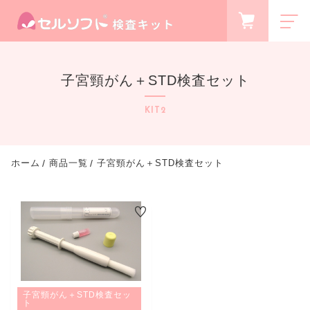
お気に入り
ログイン
子宮頸がん＋STD検査セット
商品一覧
PRODUCTS
KIT2
無料相談
FREE CONSULTATION
新着商品
ホーム
商品一覧
子宮頸がん＋STD検査セット
NEW ITEM
キャンペーン
CAMPAIGN
最近チェックした商品
CHECKED PRODUCTS
ショッピングガイド
SHOPPING GUIDE
子宮頸がん＋STD検査セッ
当社について
ト